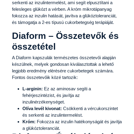
serkenti az inzulintermelést, ami segít elpusztítani a
felesleges glükózt a vérben. A króm mikrotápanyag
fokozza az inzulin hatását, javítva a glükóztoleranciát,
és támogatja a 2-es típusú cukorbetegség terápiáját.
Diaform – Összetevők és
összetétel
A Diaform kapszulák természetes összetevői alapján
készülnek, melyek gondosan kiválasztottak a lehető
legjobb eredmény elérésére cukorbetegek számára.
Fontos összetevőik közé tartozik:
L-arginin:
Ez az aminosav segíti a
fehérjeszintézist, és javítja az
inzulinérzékenységet.
Olíva levél kivonat:
Csökkenti a vércukorszintet
és serkenti az inzulintermelést.
Króm:
Fokozza az inzulin hatékonyságát és javítja
a glükóztoleranciát.