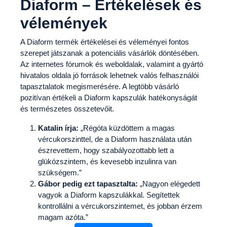
Diaform – Értékelések és
vélemények
A Diaform termék értékelései és véleményei fontos
szerepet játszanak a potenciális vásárlók döntésében.
Az internetes fórumok és weboldalak, valamint a gyártó
hivatalos oldala jó források lehetnek valós felhasználói
tapasztalatok megismerésére. A legtöbb vásárló
pozitívan értékeli a Diaform kapszulák hatékonyságát
és természetes összetevőit.
Katalin írja:
„Régóta küzdöttem a magas
vércukorszinttel, de a Diaform használata után
észrevettem, hogy szabályozottabb lett a
glükózszintem, és kevesebb inzulinra van
szükségem.”
Gábor pedig ezt tapasztalta:
„Nagyon elégedett
vagyok a Diaform kapszulákkal. Segítettek
kontrollálni a vércukorszintemet, és jobban érzem
magam azóta.”