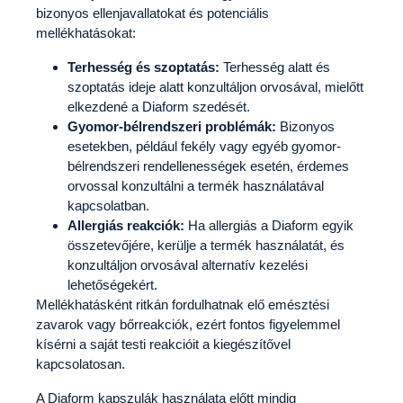
bizonyos ellenjavallatokat és potenciális
mellékhatásokat:
Terhesség és szoptatás:
Terhesség alatt és
szoptatás ideje alatt konzultáljon orvosával, mielőtt
elkezdené a Diaform szedését.
Gyomor-bélrendszeri problémák:
Bizonyos
esetekben, például fekély vagy egyéb gyomor-
bélrendszeri rendellenességek esetén, érdemes
orvossal konzultálni a termék használatával
kapcsolatban.
Allergiás reakciók:
Ha allergiás a Diaform egyik
összetevőjére, kerülje a termék használatát, és
konzultáljon orvosával alternatív kezelési
lehetőségekért.
Mellékhatásként ritkán fordulhatnak elő emésztési
zavarok vagy bőrreakciók, ezért fontos figyelemmel
kísérni a saját testi reakcióit a kiegészítővel
kapcsolatosan.
A Diaform kapszulák használata előtt mindig