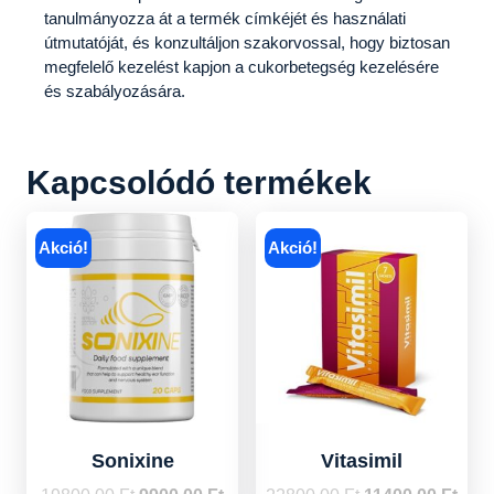
tanulmányozza át a termék címkéjét és használati
útmutatóját, és konzultáljon szakorvossal, hogy biztosan
megfelelő kezelést kapjon a cukorbetegség kezelésére
és szabályozására.
Kapcsolódó termékek
Akció!
Akció!
Sonixine
Vitasimil
Original
Current
Original
Curr