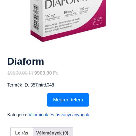
Diaform
Original
Current
19800,00
Ft
9900,00
Ft
price
price
Termék ID. 357jhtr&048
was:
is:
19800,00 Ft.
9900,00 Ft.
Megrendelem
Kategória:
Vitaminok és ásványi anyagok
Leírás
Vélemények (0)