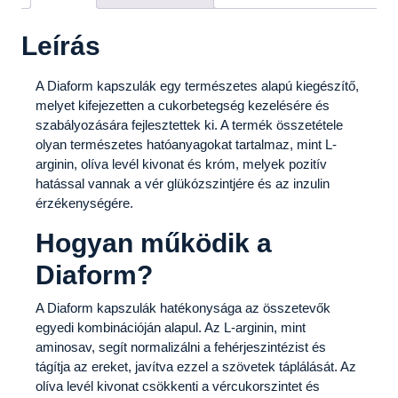
Leírás
A Diaform kapszulák egy természetes alapú kiegészítő,
melyet kifejezetten a cukorbetegség kezelésére és
szabályozására fejlesztettek ki. A termék összetétele
olyan természetes hatóanyagokat tartalmaz, mint L-
arginin, olíva levél kivonat és króm, melyek pozitív
hatással vannak a vér glükózszintjére és az inzulin
érzékenységére.
Hogyan működik a
Diaform?
A Diaform kapszulák hatékonysága az összetevők
egyedi kombinációján alapul. Az L-arginin, mint
aminosav, segít normalizálni a fehérjeszintézist és
tágítja az ereket, javítva ezzel a szövetek táplálását. Az
olíva levél kivonat csökkenti a vércukorszintet és